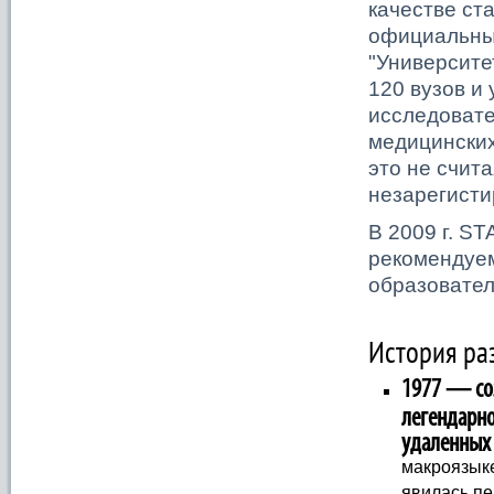
качестве ста
официальны
"Университе
120 вузов и
исследовате
медицинских
это не счит
незарегисти
В 2009 г. ST
рекомендуем
образовател
История ра
1977 — соз
легендарно
удаленных
макроязык
явилась пе