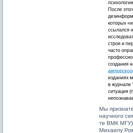
психологии
После этог
дезинформа
которых «и
ссылался н
исследоват
строя и п
часто опра
профессион
создания н
авторског
изданиях м
в журнале 
ситуация (
непознавае
Мы признате
научного се
те ВМК МГУ)
Михаилу Ром