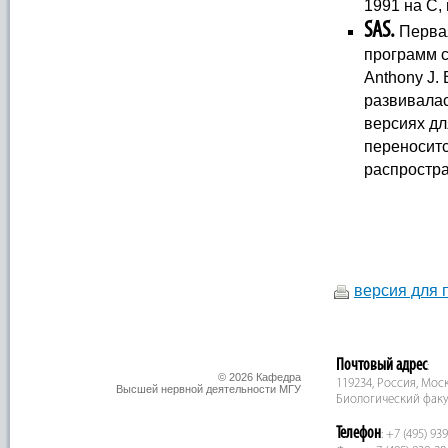
1991 на С,
SAS.
Первая
программ с
Anthony J. 
развивалас
версиях дл
переносит
распростр
версия для 
Почтовый адрес
:
© 2026 Кафедра
119234, Россия, Москв
Высшей нервной деятельности МГУ
Биологический факу
Телефон
: +7 (495) 93