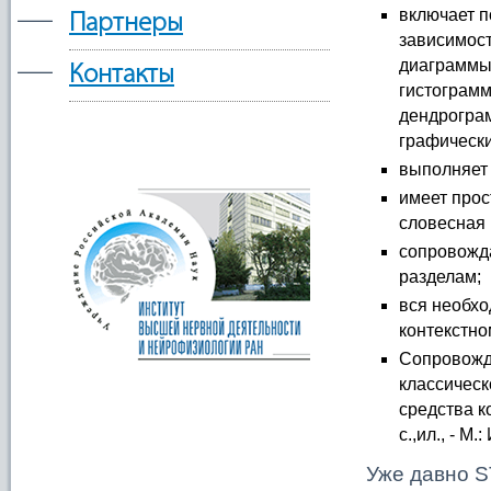
—
включает п
Партнеры
зависимос
—
диаграммы,
Контакты
гистограмм
дендрограм
графически
выполняет
имеет прос
словесная 
сопровожд
разделам;
вся необхо
контекстно
Сопровожд
классическ
средства к
с.,ил., - М
Уже давно 