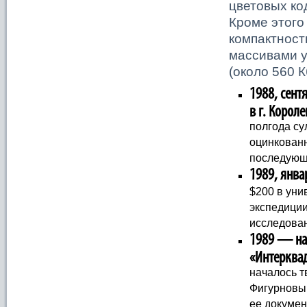
цветовых ко
Кроме этого
компактност
массивами у
(около 560 К
1988, сен
в г. Корол
полгода су
оцинкованн
последующи
1989, янва
$200 в уни
экспедиции
исследова
1989 — нач
«Интерква
началось т
Фигурновы
ее докуме