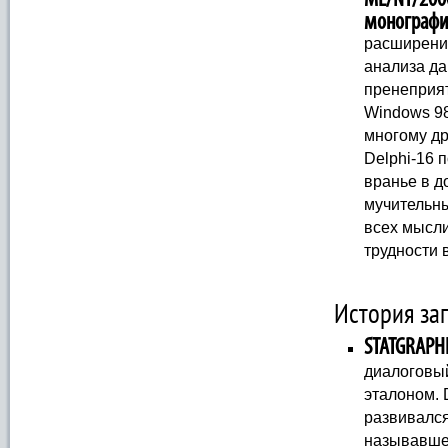
монографи
расширение
анализа да
пренеприя
Windows 98
многому др
Delphi-16 
вранье в д
мучительны
всех мысл
трудности 
История за
STATGRAPH
диалоговы
эталоном. 
развивался
называвшей