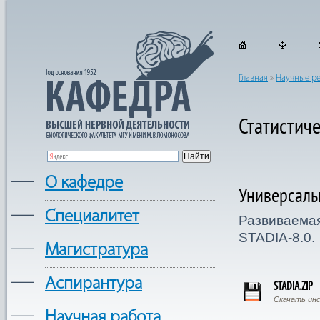
Главная
»
Научные р
Статистич
—
О кафедре
Универсаль
—
Cпециалитет
Развиваемая
STADIA-8.0.
—
Магистратура
—
Аспирантура
STADIA.ZIP
Скачать ин
—
Научная работа