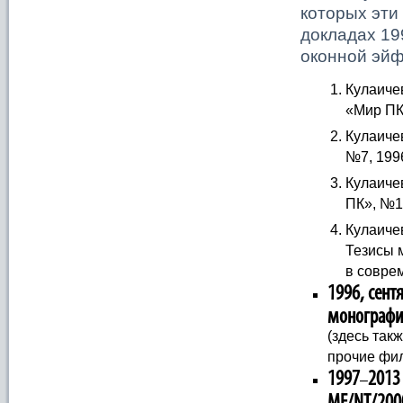
которых эти
докладах 19
оконной эйф
Кулаиче
«Мир ПК»
Кулаиче
№7, 1996
Кулаиче
ПК», №11
Кулаиче
Тезисы 
в соврем
1996, сен
монографии
(здесь так
прочие фи
1997
2013
–
МЕ/NT/2000