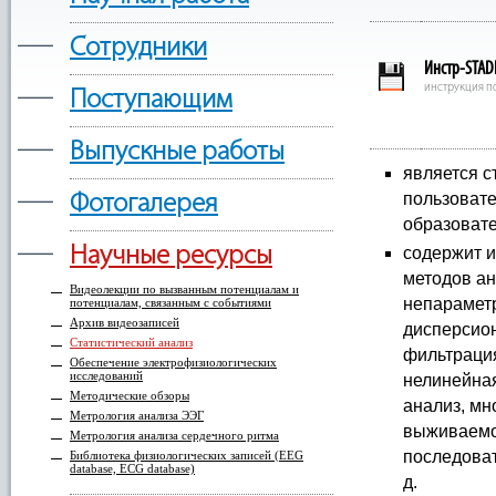
—
Сотрудники
Инстр-STADI
—
инструкция по
Поступающим
—
Выпускные работы
является с
—
пользовате
Фотогалерея
образовате
—
Научные ресурсы
содержит 
методов ан
Видеолекции по вызванным потенциалам и
непараметр
потенциалам, связанным с событиями
Архив видеозаписей
дисперсион
Статистический анализ
фильтрация
Обеспечение электрофизиологических
исследований
нелинейная
Методические обзоры
анализ, мн
Метрология анализа ЭЭГ
выживаемос
Метрология анализа сердечного ритма
последоват
Библиотека физиологических записей (EEG
database, ECG database)
д.