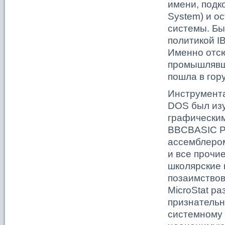
имени, подк
System) и о
системы. Бы
политикой I
Именно отсю
промышлявш
пошла в гору
Инструмента
DOS был изу
графическим
BBCBASIC Р
ассемблером
и все прочи
школярские 
позаимствов
MicroStat ра
признательн
системному 