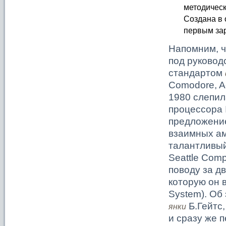
методичес
Создана в
первым за
Напомним, ч
под руковод
стандартом
Comodore, A
1980 слепил
процессора I
предложение
взаимных ам
талантливый
Seattle Comp
поводу за д
которую он в
System). Об
Б.Гейтс,
янки
и сразу же 