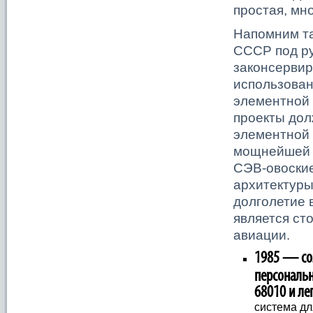
простая, мн
Напомним та
СССР под ру
законсервир
использован
элементной 
проекты дол
элементной 
мощнейшей 
СЭВ-овоские
архитектуры
долголетие 
является ст
авиации.
1985 — со
персональн
68010 и ле
система дл