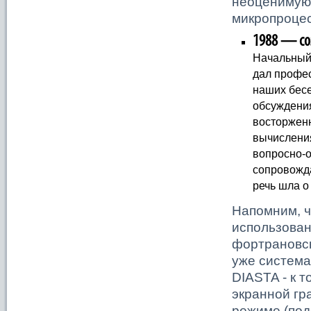
неоценимую
микропроце
1988 — соз
Начальный
дал профес
наших бесе
обсуждени
восторженн
вычисления
вопросно-о
сопровожда
речь шла 
Напомним, ч
использова
фортрановск
уже система
DIASTA - к 
экранной гр
режиме (по