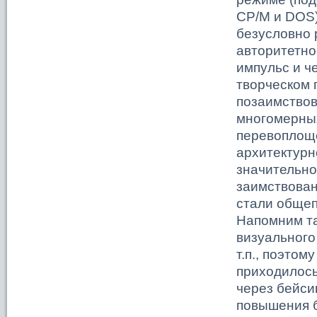
CP/M и DOS)
безусловно 
авторитетно
импульс и ч
творческом 
позаимствов
многомерных
перевоплоще
архитектурн
значительно
заимствован
стали общеп
Напомним та
визуального
т.п., поэтом
приходилось
через бейси
повышения 