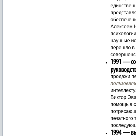
единственн
представл
обеспечени
Алексеем 
психологии
научные ис
перешло в 
совершенс
1991 — со
руководст
продажи п
пользоват
интеллекту
Виктор Эв
помощь в 
потрясающе
печатного 
последующ
1994 — вып