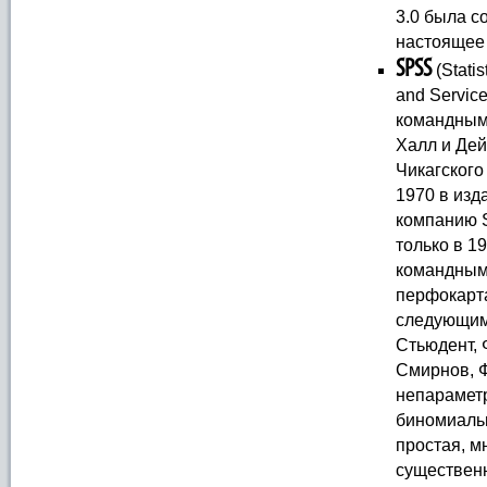
3.0 была с
настоящее 
SPSS
(Statis
and Servic
командным
Халл и Дей
Чикагского
1970 в изд
компанию 
только в 1
командным
перфокарта
следующим:
Стьюдент, 
Смирнов, Ф
непараметр
биномиальн
простая, м
существенн