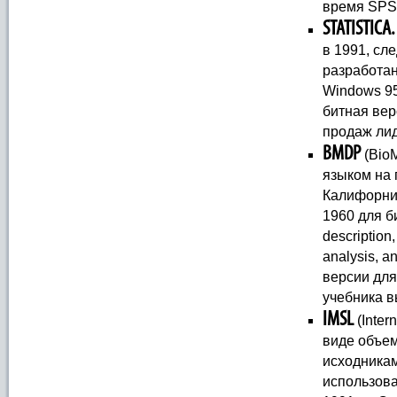
время SPSS
STATISTICA.
в 1991, сле
разработан
Windows 95
битная вер
продаж лид
BMDP
(Bio
языком на 
Калифорни
1960 для б
description
analysis, a
версии для
учебника в
IMSL
(Inter
виде объе
исходника
использова