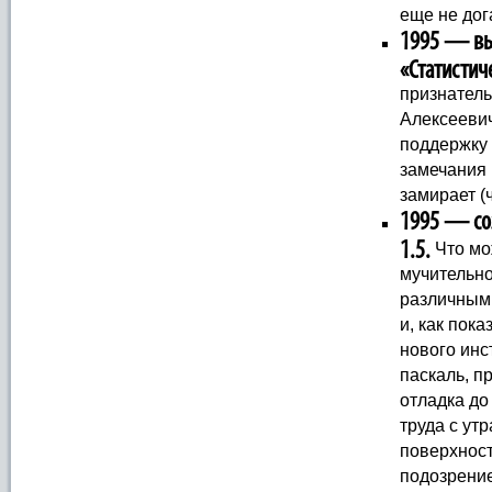
еще не дог
1995 — вып
«Статистич
признател
Алексеевич
поддержку 
замечания 
замирает (
1995 — соз
1.5.
Что мо
мучительн
различны
и, как пок
нового инс
паскаль, п
отладка до
труда с ут
поверхнос
подозрение