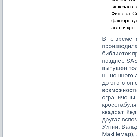
включала о
Фишера, Сп
факторнау
авто и кро
В те времен
производила
библиотек п
позднее SA
выпущен тол
нынешнего д
до этого он
возможности
ограничены 
кросстабуля
квадрат, Ке
другая вспо
Уитни, Валь
МакНемар), 