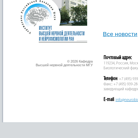
Все новости
Почтовый адрес
:
© 2026 Кафедра
119234, Россия, Москв
Высшей нервной деятельности МГУ
Биологический факу
Телефон
: +7 (495) 93
Факс: +7 (495) 939-28
заведующий кафедр
E-mail
:
info@neurobi