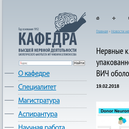
Главная
»
Новости н
Нервные к
упакованн
ВИЧ оболо
—
О кафедре
—
Cпециалитет
19.02.2018
—
Магистратура
—
Аспирантура
—
Научная работа