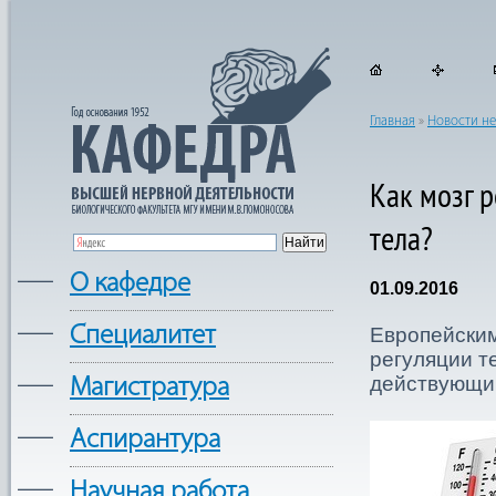
Главная
»
Новости н
Как мозг р
тела?
—
О кафедре
01.09.2016
—
Cпециалитет
Европейским
регуляции т
—
действующий
Магистратура
—
Аспирантура
—
Научная работа