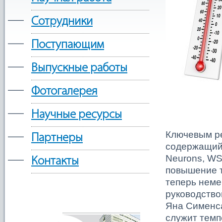
—
Сотрудники
—
Поступающим
—
Выпускные работы
—
Фотогалерея
—
Научные ресурсы
—
Ключевым ре
Партнеры
содержащий 
—
Neurons, WS
Контакты
повышение 
теперь неме
руководство
Яна Сименса
служит темп