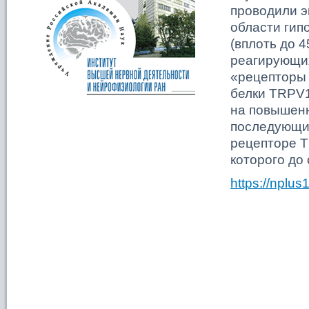
проводили э
области гип
(вплоть до 
реагирующих
«рецепторы 
белки TRPV1
на повышенн
последующих
рецепторе T
которого до
https://nplu