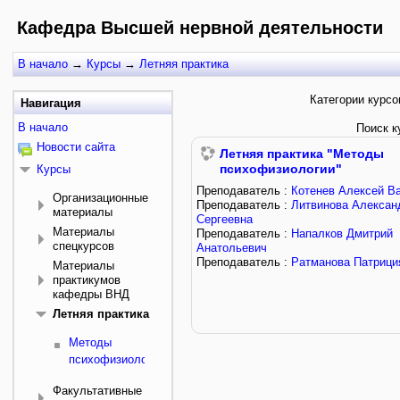
Кафедра Высшей нервной деятельности
В начало
→
Курсы
→
Летняя практика
Категории курсо
Навигация
В начало
Поиск к
Новости сайта
Летняя практика "Методы
психофизиологии"
Курсы
Преподаватель :
Котенев Алексей В
Организационные
Преподаватель :
Литвинова Алексан
материалы
Сергеевна
Материалы
Преподаватель :
Напалков Дмитрий
спецкурсов
Анатольевич
Преподаватель :
Ратманова Патрици
Материалы
практикумов
кафедры ВНД
Летняя практика
Методы
психофизиологии
Факультативные