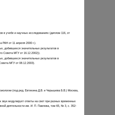
в в учебе и научных исследованиях (диплом 116, от
РАН от 11 апреля 2000 г.).
ых, добившихся значительных результатов в
о Совета МГУ от 16.12.2002)).
ых, добившихся значительных результатов в
овета МГУ от 08.12.2003).
ологии (под ред. Евтихина Д.В. и Черышева Б.В.) Москва,
ак звук модулирует ответы на свет при разных временных
й деятельности им. И. П. Павлова, том 65, № 3, с. 352-