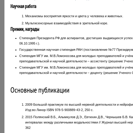
Научная работа
Механизмы восприятия яркости и цвета у человека и животных.
Мультисенсорные взаимодействия в зрительной коре.
Премии, награды
Стипендия Президента РФ для аспирантов, достигших выдающихся успехо
06.10.1995 г.).
Государственная научная стипендия РАН (постановление №77 Президиума 
Стипендия МГУ им. М.В.Ломоносова для молодых преподавателей и учён
преподавательской и научной деятельности – ассистенту (решение Ученог
Стипендия МГУ им. М.В.Ломоносова для молодых преподавателей и учён
преподавательской и научной деятельности – доценту (решение Ученого С
Основные публикации
2009 Большой практикум по высшей нервной деятельности и нейрофизи
Изд-во Линор ISBN 978-5-900889-43-2, 250 с.
2015 Полянский В.Б., Алымкулов Д.Э., Евтихин Д.В., Чернышев Б.В. К
интервалах между различными модальностями // Журнал высшей нервно
362