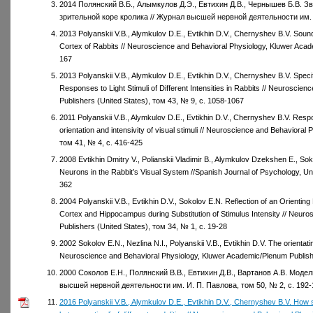
2014 Полянский В.Б., Алымкулов Д.Э., Евтихин Д.В., Чернышев Б.В. З
зрительной коре кролика // Журнал высшей нервной деятельности им. И
2013 Polyanskii V.B., Alymkulov D.E., Evtikhin D.V., Chernyshev B.V. Sound 
Cortex of Rabbits // Neuroscience and Behavioral Physiology, Kluwer Acad
167
2013 Polyanskii V.B., Alymkulov D.E., Evtikhin D.V., Chernyshev B.V. Spec
Responses to Light Stimuli of Different Intensities in Rabbits // Neurosci
Publishers (United States), том 43, № 9, с. 1058-1067
2011 Polyanskii V.B., Alymkulov D.E., Evtikhin D.V., Chernyshev B.V. Respo
orientation and intensivity of visual stimuli // Neuroscience and Behaviora
том 41, № 4, с. 416-425
2008 Evtikhin Dmitry V., Polianskii Vladimir B., Alymkulov Dzekshen E., S
Neurons in the Rabbit’s Visual System //Spanish Journal of Psychology, U
362
2004 Polyanskii V.B., Evtikhin D.V., Sokolov E.N. Reflection of an Orienting
Cortex and Hippocampus during Substitution of Stimulus Intensity // Neur
Publishers (United States), том 34, № 1, с. 19-28
2002 Sokolov E.N., Nezlina N.I., Polyanskii V.B., Evtikhin D.V. The orientating
Neuroscience and Behavioral Physiology, Kluwer Academic/Plenum Publishe
2000 Соколов Е.Н., Полянский В.В., Евтихин Д.В., Вартанов А.В. Моде
высшей нервной деятельности им. И. П. Павлова, том 50, № 2, с. 192-
2016 Polyanskii V.B., Alymkulov D.E., Evtikhin D.V., Chernyshev B.V. How so