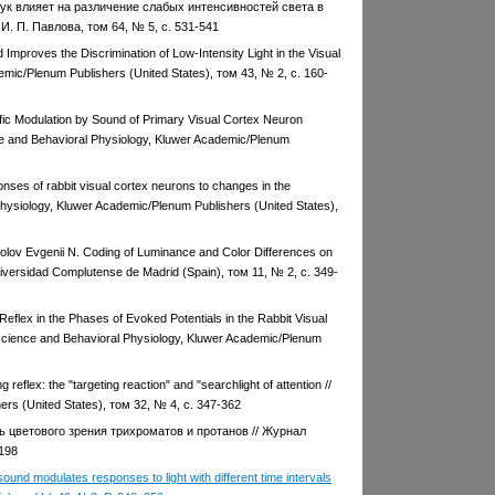
вук влияет на различение слабых интенсивностей света в
. П. Павлова, том 64, № 5, с. 531-541
Improves the Discrimination of Low-Intensity Light in the Visual
emic/Plenum Publishers (United States), том 43, № 2, с. 160-
ific Modulation by Sound of Primary Visual Cortex Neuron
ence and Behavioral Physiology, Kluwer Academic/Plenum
nses of rabbit visual cortex neurons to changes in the
l Physiology, Kluwer Academic/Plenum Publishers (United States),
okolov Evgenii N. Coding of Luminance and Color Differences on
niversidad Complutense de Madrid (Spain), том 11, № 2, с. 349-
 Reflex in the Phases of Evoked Potentials in the Rabbit Visual
oscience and Behavioral Physiology, Kluwer Academic/Plenum
 reflex: the "targeting reaction" and "searchlight of attention //
rs (United States), том 32, № 4, с. 347-362
ль цветового зрения трихроматов и протанов // Журнал
198
und modulates responses to light with different time intervals