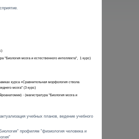
сприятие.
с)
 "Биология мозга и естественного интеллекта", 1 курс)
 рамках курса «Сравнительная морфология ствола
еднего мозга" (3 курс)
йроанатомии) - (магистратура "Биология мозга и
актуализация учебных планов, ведение учебного
"Биология" профилям "физиология человека и
огия"