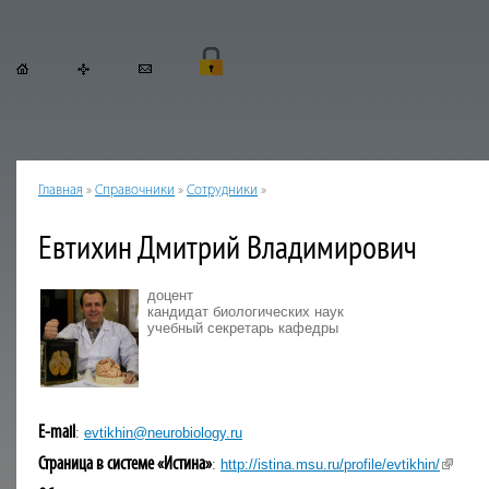
Главная
»
Справочники
»
Сотрудники
»
Евтихин Дмитрий Владимирович
доцент

кандидат биологических наук

учебный секретарь кафедры
E-mail
:
evtikhin@neurobiology.ru
Страница в системе «Истина»
:
http://istina.msu.ru/profile/evtikhin/