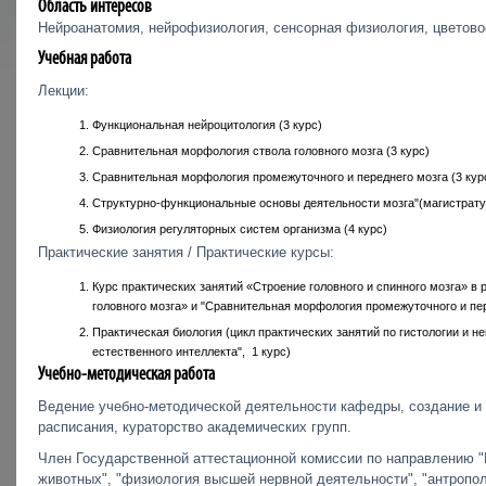
Область интересов
Нейроанатомия, нейрофизиология, сенсорная физиология, цветово
Учебная работа
Лекции:
Функциональная нейроцитология (3 курс)
Сравнительная морфология ствола головного мозга (3 курс)
Сравнительная морфология промежуточного и переднего мозга (3 кур
Структурно-функциональные основы деятельности мозга"(магистратура
Физиология регуляторных систем организма (4 курс)
Практические занятия / Практические курсы:
Курс практических занятий «Строение головного и спинного мозга» в
головного мозга» и "Сравнительная морфология промежуточного и пер
Практическая биология (цикл практических занятий по гистологии и не
естественного интеллекта", 1 курс)
Учебно-методическая работа
Ведение учебно-методической деятельности кафедры, создание и 
расписания, кураторство академических групп.
Член Государственной аттестационной комиссии по направлению 
животных", "физиология высшей нервной деятельности", "антропол