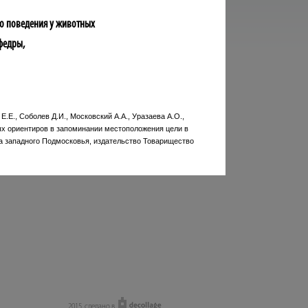
о поведения у животных
афедры,
Е.Е., Соболев Д.И., Московский А.А., Уразаева А.О.,
ных ориентиров в запоминании местоположения цели в
уна западного Подмосковья, издательство Товарищество
2015, сделано в