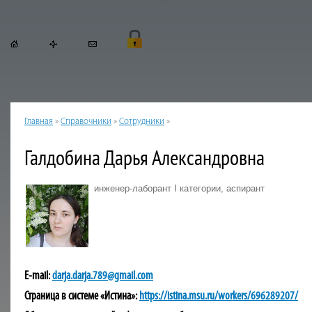
Главная
»
Справочники
»
Сотрудники
»
Галдобина Дарья Александровна
инженер-лаборант I категории, аспирант
E-mail:
darja.darja.789@gmail.com
Страница в системе «Истина»
:
https://istina.msu.ru/workers/696289207/