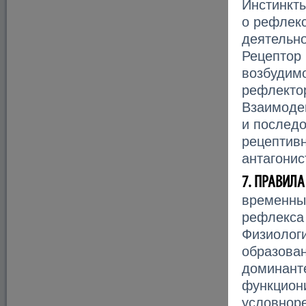
Инстинкты
о рефлекс
деятельн
Рецептор
возбудим
рефлектор
Взаимоде
и последо
рецептив
антагонис
7. ПРАВИЛ
временны
рефлекса
Физиолог
образован
доминант
функцион
условнор