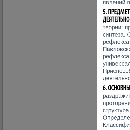
явлений 
5. ПРЕДМЕ
ДЕЯТЕЛЬНОС
теории: п
синтеза. 
рефлекса 
Павловско
рефлекса:
универсал
Приспосо
деятельно
6. ОСНОВН
раздражит
проторени
структура
Определе
Классифи