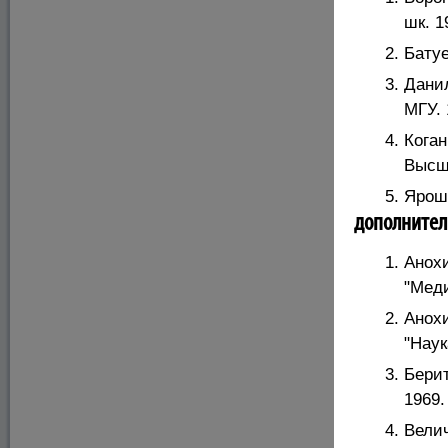
шк. 1
Батуе
Данил
МГУ. 
Коган
Высш.
Яроше
дополнител
Анохи
"Меди
Анохи
"Наук
Бери
1969.
Велич