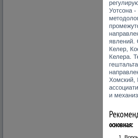
регулирую
Уотсона -
методолог
промежут
направлен
явлений.
Келер, Ко
Келера. Т
гештальта
направлен
Хомский, 
ассоциати
и механи
Рекомен
основная:
Ворон