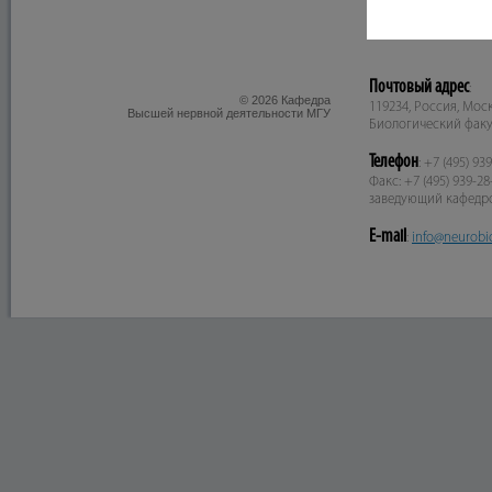
Почтовый адрес
:
© 2026 Кафедра
119234, Россия, Москв
Высшей нервной деятельности МГУ
Биологический факу
Телефон
: +7 (495) 93
Факс: +7 (495) 939-28
заведующий кафедр
E-mail
:
info@neurobi