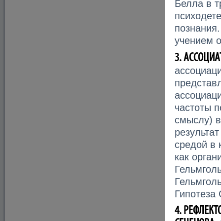
Белла в т
психодет
познания.
учением о
3. АССОЦИ
ассоциаци
представл
ассоциаци
частоты п
смыслу) в
результат
средой в 
как орга
Гельмголь
Гельмголь
Гипотеза 
4. РЕФЛЕКТ