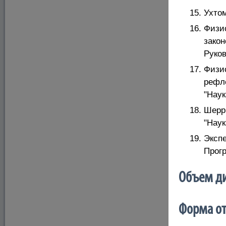
Ухтом
Физио
зако
Руков
Физио
рефле
"Наук
Шерри
"Наук
Экспе
Прогр
Объем ди
Форма от