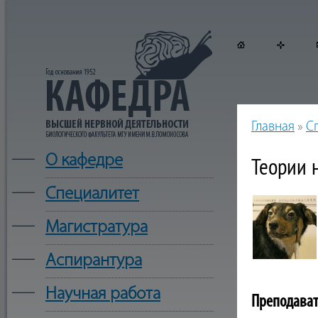
Главная
»
С
—
О кафедре
Теории 
—
Cпециалитет
—
Магистратура
—
Аспирантура
—
Научная работа
Преподава