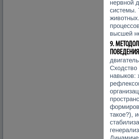
нервной д
системы. 
животных.
процессо
высшей н
9. МЕТОДО
ПОВЕДЕНИЯ
двигател
Сходство 
навыков:
рефлексов
организац
простран
формирова
такое?), 
стабилиз
генерализ
Динамиче