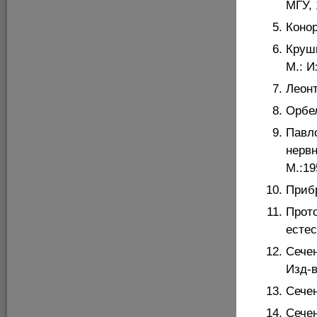
МГУ, 
Конор
Круши
М.: И
Леонт
Орбел
Павл
нервн
М.:19
Прибр
Прот
естес
Сечен
Изд-в
Сечен
Сече