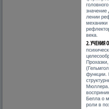
головного
значение 
лении ре
механики 
рефлектор
века.
2. УЧЕНИЯ 
психическ
целесообр
Прохазки
(Гельмгол
функции. 
структурн
Мюллера. 
восприним
Белла о м
роли в по