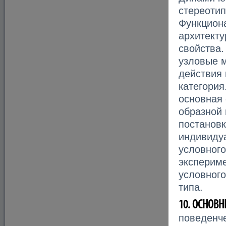
стереотип
Функциона
архитекту
свойства.
узловые 
действия 
категория
основная
образной 
постановк
индивиду
условного
экспериме
условного
типа.
10. ОСНОВ
поведенче