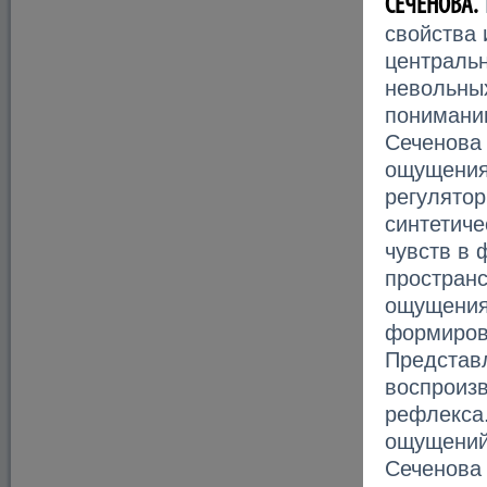
СЕЧЕНОВА.
свойства 
центральн
невольны
понимани
Сеченова 
ощущения
регулятор
синтетиче
чувств в 
пространс
ощущения
формирова
Представ
воспроизв
рефлекса
ощущений
Сеченова 