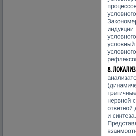
процессов
условного
Закономер
индукции
условного
условный
условного
рефлексов
8. ЛОКАЛИ
анализато
(динамиче
третичные
нервной с
ответной
и синтеза
Представ
взаимоот