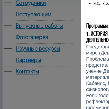
—
Сотрудники
н.с., к.б
—
Поступающим
—
Выпускные работы
Программа 
1. ИСТОРИ
—
Фотогалерея
ДЕЯТЕЛЬНО
Представл
—
Научные ресурсы
мире (Дем
—
Проблема
Партнеры
представ
—
учение Де
Контакты
материали
Кабанис, 
физиолог
Роль голо
рефлектор
формиров